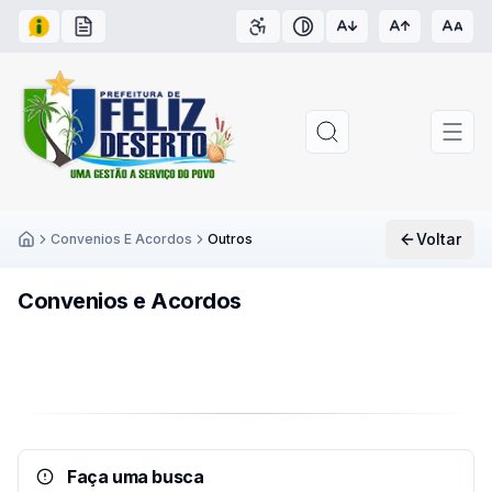
Acesso à Informação
Carta de Serviços
Acessibilidade
Contraste
Voltar
Convenios E Acordos
Outros
Inicío
Convenios e Acordos
Faça uma busca