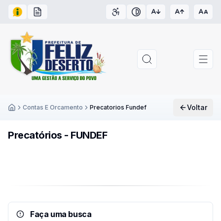
Acesso à Informação
Carta de Serviços
Acessibilidade
Contraste
Voltar
Contas E Orcamento
Precatorios Fundef
Inicío
Precatórios - FUNDEF
Faça uma busca