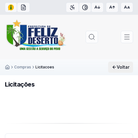
Acesso à Informação
Carta de Serviços
Acessibilidade
Contraste
Voltar
Compras
Licitacoes
Inicío
Licitações